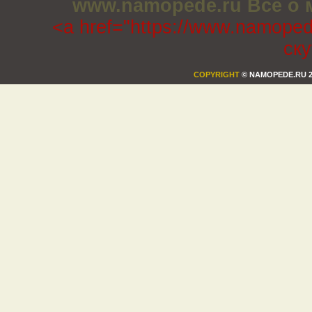
www.namopede.ru Все о 
<a href="https://www.namoped
ск
COPYRIGHT
© NAMOPEDE.RU 2