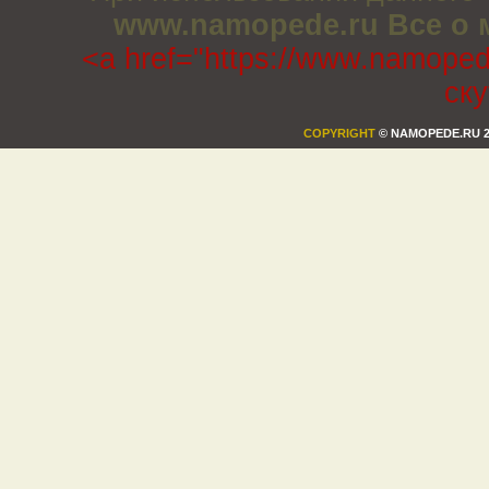
www.namopede.ru Все о 
<a href="https://www.namoped
ск
COPYRIGHT
© NAMOPEDE.RU 2