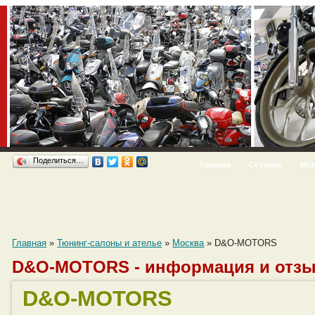
Поделиться…
Главная
Скутеры
Мо
Главная
»
Тюнинг-салоны и ателье
»
Москва
»
D&O-MOTORS
D&O-MOTORS - информация и отзы
D&O-MOTORS