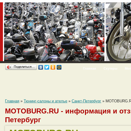
Поделиться…
Главная
Скутеры
Мо
Главная
»
Тюнинг-салоны и ателье
»
Санкт-Петербург
»
MOTOBURG.
MOTOBURG.RU - информация и отз
Петербург