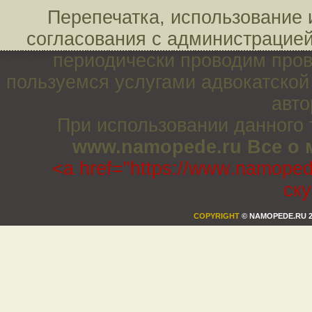
Перепечатка, использование 
согласования с администрацие
периодически проводим пров
пользуемся услугами адвокатско
авто
При использовании данного 
www.namopede.ru Все о 
<a href="https://www.namoped
ск
COPYRIGHT
© NAMOPEDE.RU 2