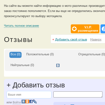
На сайте вы можете найти информацию о мото различных производит
заказ постоянно пополняется. Если вы еще не определились окончате
проконсультируют по выбору мотоцикла.
Читать полное описание
У нас вы также можете обменять свой мото на байк из Мотобурга с н
V.I.P.
размещение
Отзывы
+
Добавить свой отзыв
Наверх
Все
(0)
Положительные
(0)
Отрицательные
(0
Нейтральные
(0)
+
Добавить отзыв
или
Войти